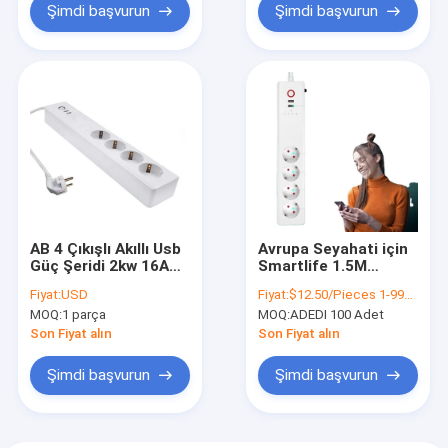
Şimdi başvurun
Şimdi başvurun
AB 4 Çıkışlı Akıllı Usb
Avrupa Seyahati için
Güç Şeridi 2kw 16A
Smartlife 1.5M
Smartlife Güç Şeridi
2000W CE Akıllı Ev
Fiyat:
USD
Fiyat:
$12.50/Pieces 1-999 Pieces
Güç Şeridi
MOQ:
1 parça
MOQ:
ADEDI 100 Adet
Son Fiyat alın
Son Fiyat alın
Şimdi başvurun
Şimdi başvurun