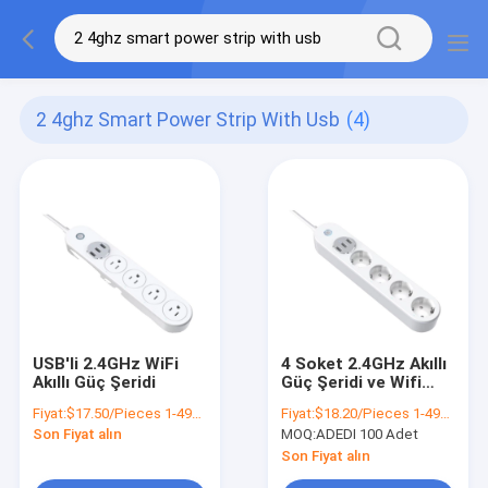
2 4ghz Smart Power Strip With Usb
(4)
USB'li 2.4GHz WiFi
4 Soket 2.4GHz Akıllı
Akıllı Güç Şeridi
Güç Şeridi ve Wifi
Aşırı Gerilim
Fiyat:
$17.50/Pieces 1-499 Pieces
Fiyat:
$18.20/Pieces 1-499 Pieces
Koruyucu Alexa
Son Fiyat alın
MOQ:
ADEDI 100 Adet
Son Fiyat alın