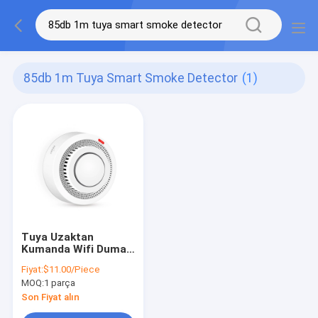
85db 1m Tuya Smart Smoke Detector
(1)
Tuya Uzaktan
Kumanda Wifi Duman
Sensörü Ev Duman
Fiyat:
$11.00/Piece
Algılama Monitörü
MOQ:
1 parça
Amazon Alexa
Google Ile Çalışmak
Son Fiyat alın