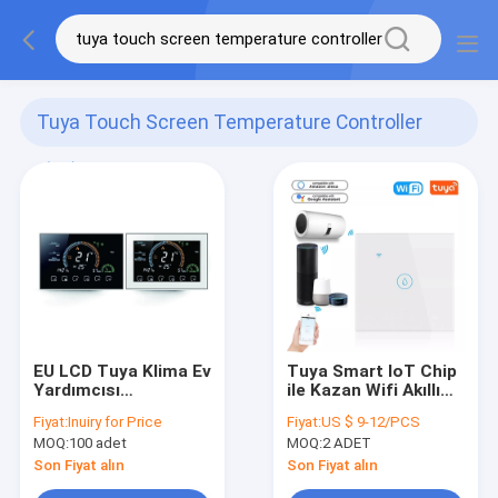
Tuya Touch Screen Temperature Controller
(51)
EU LCD Tuya Klima Ev
Tuya Smart IoT Chip
Yardımcısı
ile Kazan Wifi Akıllı
Dokunmatik Ekran
Şofben Dokunmatik
Fiyat:
Inuiry for Price
Fiyat:
US $ 9-12/PCS
Sıcaklık Kontrol
Ekran Anahtarı
MOQ:
100 adet
MOQ:
2 ADET
Cihazı
Son Fiyat alın
Son Fiyat alın