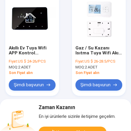
Akıllı Ev Tuya Wifi
Gaz / Su Kazanı
APP Kontrol
Isıtma Tuya Wifi Akıllı
Termostatı Yerden
Termostat Sıcaklık
Fiyat:
US $ 24-26/PCS
Fiyat:
US $ 26-28.5/PCS
Isıtma Akıllı Sıcaklık
Kontrol Termostatı
MOQ:
2 ADET
MOQ:
2 ADET
Kontrol Cihazı
Son Fiyat alın
Son Fiyat alın
Şimdi başvurun
Şimdi başvurun
Zaman Kazanın
En iyi ürünlerle sizinle iletişime geçelim.