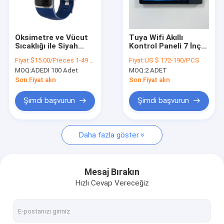
Fabrika turu
Kalite kontrol
Oksimetre ve Vücut
Tuya Wifi Akıllı
Sıcaklığı ile Siyah
Kontrol Paneli 7 İnç
Bize ulaşın
TFT IP67 Tuya Akıllı
Çok Fonksiyonlu BLE
Fiyat:
$15.00/Pieces 1-49 Pieces
Fiyat:
US $ 172-190/PCS
Saat
Müzik Duvarı Akıllı
MOQ:
ADEDI 100 Adet
MOQ:
2 ADET
Zigbee Ağ Geçidi
Haberler
Son Fiyat alın
Son Fiyat alın
Tüm servis talepleri
Şimdi başvurun
Şimdi başvurun
Daha fazla göster
Güvenlik Akıllı Ev
Tuya akıllı kapı kilidi
Mesaj Bırakın
Hızlı Cevap Vereceğiz
Tuya Akıllı Anahtar
Tuya Akıllı Kamera