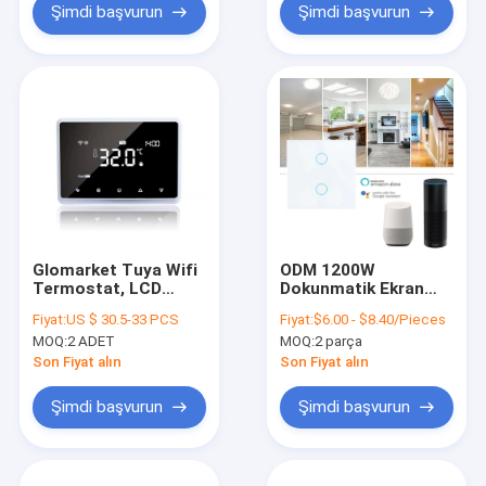
Şimdi başvurun
Şimdi başvurun
Glomarket Tuya Wifi
ODM 1200W
Termostat, LCD
Dokunmatik Ekran
Dokunmatik Ekran
Akıllı Işık Anahtarı
Fiyat:
US $ 30.5-33 PCS
Fiyat:
$6.00 - $8.40/Pieces
Yerden Isıtma Oda
Wifi Akıllı Duvar
MOQ:
2 ADET
MOQ:
2 parça
Termostatı
Dokunmatik
Son Fiyat alın
Son Fiyat alın
Şimdi başvurun
Şimdi başvurun