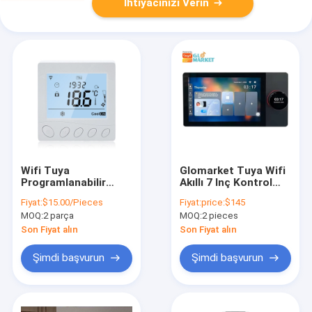
İhtiyacınızı Verin
Wifi Tuya
Glomarket Tuya Wifi
Programlanabilir
Akıllı 7 Inç Kontrol
Yerden Isıtma
Paneli Çok
Fiyat:
$15.00/Pieces
Fiyat:
price:$145
Termostatı
Fonksiyonlu Ble
MOQ:
2 parça
MOQ:
2 pieces
Dokunmatik Ekran
Müzik Duvar
Yerden Sıcaklık
Dokunmatik Ekranı
Son Fiyat alın
Son Fiyat alın
Kontrol Cihazı
Zigbee Hub Geçit
Merkezi Kontrol
Şimdi başvurun
Şimdi başvurun