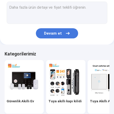
Akıllı Alarm Sensörü
Akıllı Priz
Akıllı Görüntülü Kapı Zili
Devam et
WiFi Akıllı Termostat
Akıllı duman dedektörü
Kategorilerimiz
Akıllı WiFi LED Işık
Akıllı Perde Motoru
Tuya Zigbee Geçidi
Akıllı Ev Aletleri
Güvenlik Akıllı Ev
Tuya akıllı kapı kilidi
Tuya Akıllı An
Akıllı Evcil Hayvan Besleyici