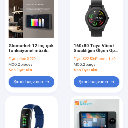
Glomarket 12 inç çok
160x80 Tuya Vücut
fonksiyonel müzik
Sıcaklığını Ölçen Gps
sunucusu
Akıllı Çocuk Saati
Fiyat:
price:$270
Fiyat:
$22.50/Pieces 1-49 Pieces
dokunmatik ekran
MOQ:
2 pieces
MOQ:
2 parça
Zigbee geçit duvar
merkezi kontrol
Son Fiyat alın
Son Fiyat alın
paneli Akıllı sahneler
için anahtar
Şimdi başvurun
Şimdi başvurun
Ana sayfa
Ürünler
Hakkımızda