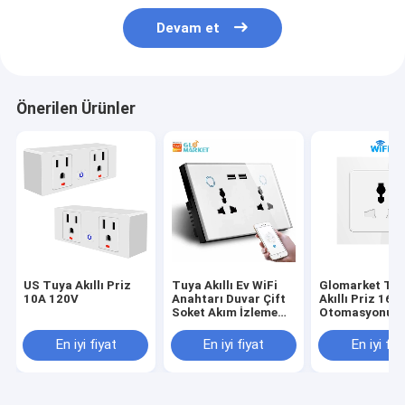
Devam et
Önerilen Ürünler
US Tuya Akıllı Priz
Tuya Akıllı Ev WiFi
Glomarket Tu
10A 120V
Anahtarı Duvar Çift
Akıllı Priz 16A
Soket Akım İzleme
Otomasyonu W
USB Şarj Soketi
Akıllı Duvar Pr
En iyi fiyat
En iyi fiyat
En iyi fiy