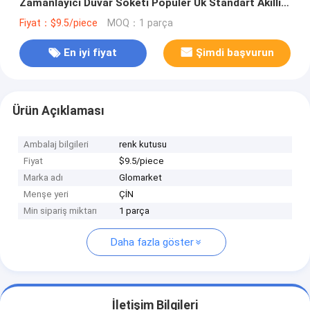
Zamanlayıcı Duvar Soketi Popüler Uk Standart Akıllı
Soket
Fiyat：$9.5/piece
MOQ：1 parça
En iyi fiyat
Şimdi başvurun
Ürün Açıklaması
Ambalaj bilgileri
renk kutusu
Fiyat
$9.5/piece
Marka adı
Glomarket
Menşe yeri
ÇİN
Min sipariş miktarı
1 parça
Daha fazla göster
İletişim Bilgileri