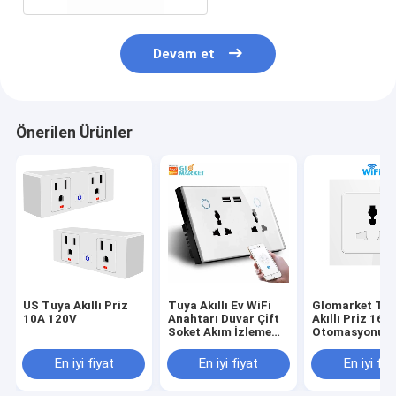
Devam et
Önerilen Ürünler
US Tuya Akıllı Priz
Tuya Akıllı Ev WiFi
Glomarket Tu
10A 120V
Anahtarı Duvar Çift
Akıllı Priz 16A
Soket Akım İzleme
Otomasyonu W
USB Şarj Soketi
Akıllı Duvar Pr
En iyi fiyat
En iyi fiyat
En iyi fiy