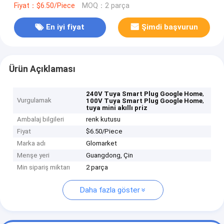
Fiyat：$6.50/Piece
MOQ：2 parça
En iyi fiyat
Şimdi başvurun
Ürün Açıklaması
,
240V Tuya Smart Plug Google Home
Vurgulamak
,
100V Tuya Smart Plug Google Home
tuya mini akıllı priz
Ambalaj bilgileri
renk kutusu
Fiyat
$6.50/Piece
Marka adı
Glomarket
Menşe yeri
Guangdong, Çin
Min sipariş miktarı
2 parça
Daha fazla göster