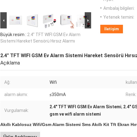
Ambalaj bilgileri:
Yetenek temini:
İletişim
Büyük resim :
2.4" TFT WIFI GSM Ev Alarm
Sistemi Hareket Sensörü Hırsız Alarmı
2.4" TFT WIFI GSM Ev Alarm Sistemi Hareket Sensörü Hırsı
Açıklama
Ağ:
Wifi
kulla
alarm akımı:
≤350mA
Renk:
2.4" TFT WIFI GSM Ev Alarm Sistemi
,
2.4" G
Vurgulamak:
gsm ve wifi alarm sistemi
Akıllı Kablosuz Wifi/Gsm Alarm Sistemi Sms Akıllı Kit Tft Ekran Hı
Ürün Açıklaması