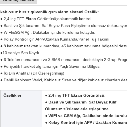
kablosuz hırsız güvenlik gsm alarm sistemi Özellik:
● 2,4 inç TFT Ekran Görüntüsü;dokunmatik kontrol
● Basit ve Şık tasarım, Saf Beyaz Kasa Eşleştirme olumsuz dekorasyon
● WIFI&GSM Ağı, Dakikalar içinde kurulumu kolaydır.
● Kolay Kontrol için APP/Uzaktan Kumanda/Panel Tuş Takımı.
● 8 kablosuz uzaktan kumandayı, 45 kablosuz savunma bölgesini deste
●10 saniye Ses Kaydı.
● 6 Telefon numarasını ve 3 SMS numarasını destekleyin.2 Grup Prog
● Periyodik hareket algılama için Yaşlı Savunma Bölgesi.
● İki Dilli Anahtar (Dil Özelleştirilmiş)
● Dahili Kablosuz Verici, Kablosuz Siren ve diğer kablosuz cihazları de
Özellikler
● 2,4 inç TFT Ekran Görüntüsü.
● Basit ve Şık tasarım, Saf Beyaz Kılıf
Olumsuz süslemelerle eşleştirme.
● WIFI ve GSM Ağı, Dakikalar içinde kurul
● Kolay Kontrol için APP / Uzaktan Kumand