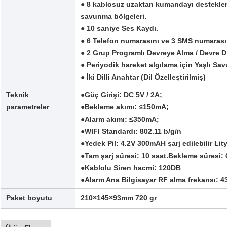
● 8 kablosuz uzaktan kumandayı destekler
savunma bölgeleri.
● 10 saniye Ses Kaydı.
● 6 Telefon numarasını ve 3 SMS numarası
● 2 Grup Programlı Devreye Alma / Devre D
● Periyodik hareket algılama için Yaşlı Sa
● İki Dilli Anahtar (Dil Özelleştirilmiş)
Teknik
●Güç Girişi: DC 5V / 2A;
parametreler
●Bekleme akımı: ≤150mA;
●Alarm akımı: ≤350mA;
●WIFI Standardı: 802.11 b/g/n
●Yedek Pil: 4.2V 300mAH şarj edilebilir Lit
●Tam şarj süresi: 10 saat.Bekleme süresi: 
●Kablolu Siren hacmi: 120DB
●Alarm Ana Bilgisayar RF alma frekansı: 
Paket boyutu
210×145×93mm 720 gr