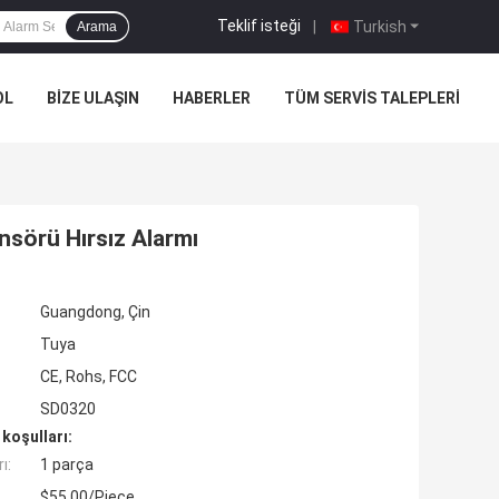
Teklif isteği
|
Turkish
Arama
OL
BIZE ULAŞIN
HABERLER
TÜM SERVIS TALEPLERI
nsörü Hırsız Alarmı
Guangdong, Çin
Tuya
CE, Rohs, FCC
SD0320
koşulları:
ı:
1 parça
$55.00/Piece