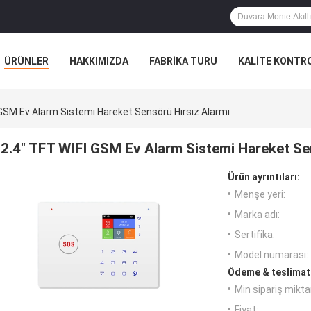
ÜRÜNLER
HAKKIMIZDA
FABRIKA TURU
KALITE KONTR
 GSM Ev Alarm Sistemi Hareket Sensörü Hırsız Alarmı
2.4" TFT WIFI GSM Ev Alarm Sistemi Hareket Se
Ürün ayrıntıları:
Menşe yeri:
Marka adı:
Sertifika:
Model numarası:
Ödeme & teslimat 
Min sipariş miktar
Fiyat: