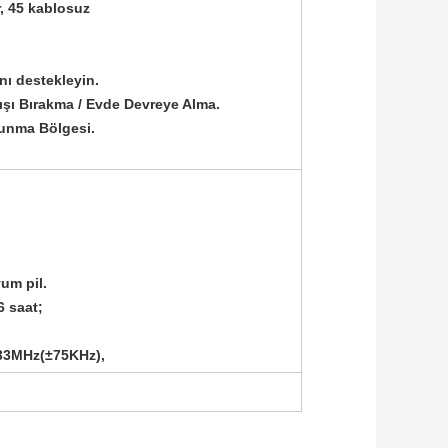
, 45 kablosuz
nı destekleyin.
ışı Bırakma / Evde Devreye Alma.
vunma Bölgesi.
yum pil.
6 saat;
433MHz(±75KHz),