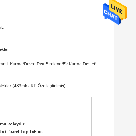
lar.
kler.
ramlı Kurma/Devre Dışı Bırakma/Ev Kurma Desteği.
stekler (433mhz RF Özelleştirilmiş)
umu kolaydır.
a / Panel Tuş Takımı.