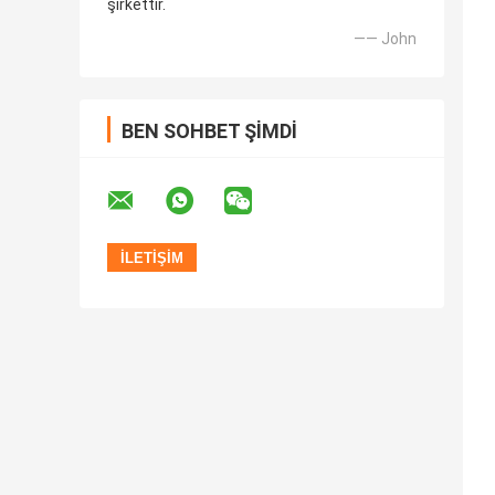
şirkettir.
—— John
BEN SOHBET ŞIMDI