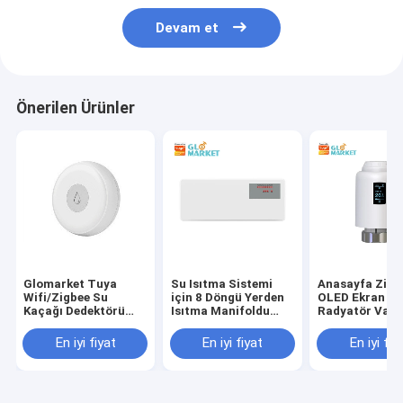
Devam et
Önerilen Ürünler
Glomarket Tuya
Su Isıtma Sistemi
Anasayfa ZigB
Wifi/Zigbee Su
için 8 Döngü Yerden
OLED Ekran /
Kaçağı Dedektörü
Isıtma Manifoldu
Radyatör Vanas
Akıllı Ev Cep
Kablolama Merkezi
WiFi Akıllı Te
Telefonu Uzaktan
Kutusu
En iyi fiyat
En iyi fiyat
En iyi fiy
Alarm Taşma
Sensörü Bağlantı
Alarmı