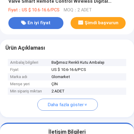
Valve Smart Remote Control Wireless Digital
Thermostatic
Fiyat：US $ 10.6-16.6/PCS
MOQ：2 ADET
En iyi fiyat
Şimdi başvurun
Ürün Açıklaması
Ambalaj bilgileri
Bağımsız Renkli Kutu Ambalajı
Fiyat
US $ 10.6-16.6/PCS
Marka adı
Glomarket
Menşe yeri
ÇİN
Min sipariş miktarı
2 ADET
Daha fazla göster
İletişim Bilgileri