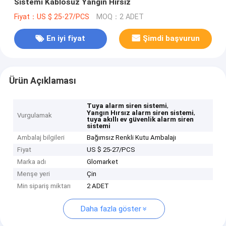
Sistemi Kablosuz Yangın Hırsız
Fiyat：US $ 25-27/PCS
MOQ：2 ADET
En iyi fiyat
Şimdi başvurun
Ürün Açıklaması
,
Tuya alarm siren sistemi
,
Yangın Hırsız alarm siren sistemi
Vurgulamak
tuya akıllı ev güvenlik alarm siren
sistemi
Ambalaj bilgileri
Bağımsız Renkli Kutu Ambalajı
Fiyat
US $ 25-27/PCS
Marka adı
Glomarket
Menşe yeri
Çin
Min sipariş miktarı
2 ADET
Daha fazla göster