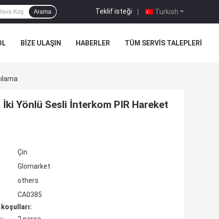
Teklif isteği
|
Turkish
Arama
OL
BIZE ULAŞIN
HABERLER
TÜM SERVIS TALEPLERI
gılama
 İki Yönlü Sesli İnterkom PIR Hareket
Çin
Glomarket
others
CA0385
koşulları: