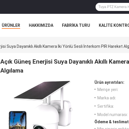
ÜRÜNLER
HAKKIMIZDA
FABRIKA TURU
KALITE KONTR
isi Suya Dayanıklı Akıllı Kamera İki Yönlü Sesli İnterkom PIR Hareket Al
Açık Güneş Enerjisi Suya Dayanıklı Akıllı Kamera
Algılama
Ürün ayrıntıları:
Menşe yeri:
Marka adı:
Sertifika:
Model numarası:
Ödeme & teslimat 