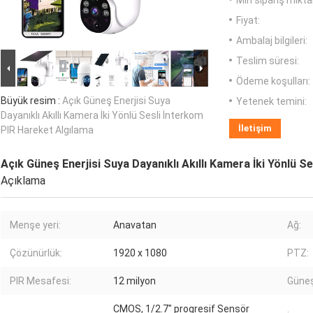
Min sipariş miktar
Fiyat:
Ambalaj bilgileri:
Teslim süresi:
Ödeme koşulları:
Büyük resim :
Açık Güneş Enerjisi Suya
Yetenek temini:
Dayanıklı Akıllı Kamera İki Yönlü Sesli İnterkom
İletişim
PIR Hareket Algılama
Açık Güneş Enerjisi Suya Dayanıklı Akıllı Kamera İki Yönlü S
Açıklama
Menşe yeri:
Anavatan
Ağ:
Çözünürlük:
1920 x 1080
PTZ:
PIR Mesafesi:
12 milyon
Güneş
CMOS, 1/2.7" progresif Sensör