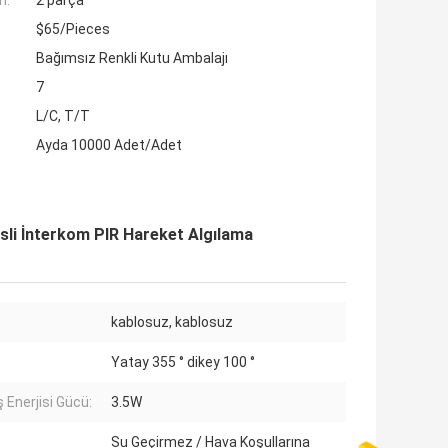
ı:
2 parça
$65/Pieces
Bağımsız Renkli Kutu Ambalajı
7
L/C, T/T
Ayda 10000 Adet/Adet
esli İnterkom PIR Hareket Algılama
kablosuz, kablosuz
Yatay 355 ° dikey 100 °
 Enerjisi Gücü:
3.5W
Su Geçirmez / Hava Koşullarına