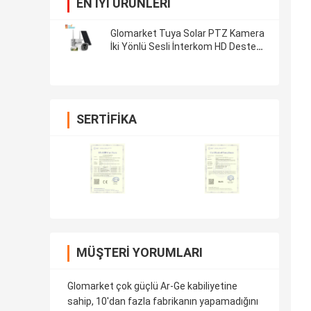
EN IYI ÜRÜNLERI
Glomarket Tuya Solar PTZ Kamera
İki Yönlü Sesli İnterkom HD Desteği
APP Kontrolü Dış Mekan Su
Geçirmez Akıllı Kamera
SERTIFIKA
MÜŞTERI YORUMLARI
Glomarket çok güçlü Ar-Ge kabiliyetine
sahip, 10'dan fazla fabrikanın yapamadığını