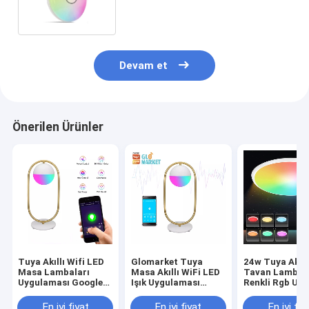
Kısılabilir
Devam et
Önerilen Ürünler
Tuya Akıllı Wifi LED
Glomarket Tuya
24w Tuya Akıll
Masa Lambaları
Masa Akıllı WiFi LED
Tavan Lambas
Uygulaması Google
Işık Uygulaması
Renkli Rgb Uz
Alexa ile Ses
Sesle Kontrol Göz
Kumanda Led
Kontrolü Öğrenme
Koruması
Modern Müzik
En iyi fiyat
En iyi fiyat
En iyi fiy