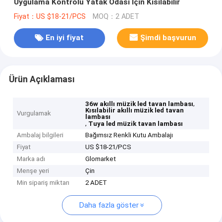
Uygulama Kontrolü Yatak Odası İçin Kısılabilir
Fiyat：US $18-21/PCS
MOQ：2 ADET
En iyi fiyat
Şimdi başvurun
Ürün Açıklaması
,
36w akıllı müzik led tavan lambası
Kısılabilir akıllı müzik led tavan
Vurgulamak
lambası
,
Tuya led müzik tavan lambası
Ambalaj bilgileri
Bağımsız Renkli Kutu Ambalajı
Fiyat
US $18-21/PCS
Marka adı
Glomarket
Menşe yeri
Çin
Min sipariş miktarı
2 ADET
Daha fazla göster