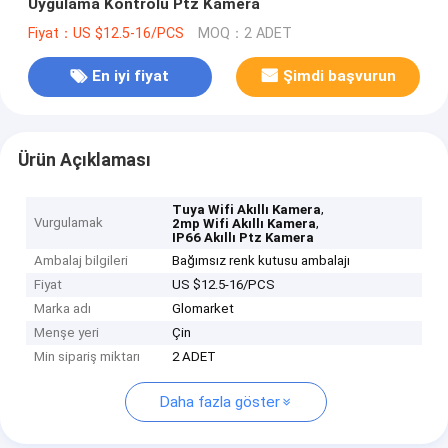
Uygulama Kontrolü Ptz Kamera
Fiyat：US $12.5-16/PCS
MOQ：2 ADET
En iyi fiyat
Şimdi başvurun
Ürün Açıklaması
,
Tuya Wifi Akıllı Kamera
Vurgulamak
,
2mp Wifi Akıllı Kamera
IP66 Akıllı Ptz Kamera
Ambalaj bilgileri
Bağımsız renk kutusu ambalajı
Fiyat
US $12.5-16/PCS
Marka adı
Glomarket
Menşe yeri
Çin
Min sipariş miktarı
2 ADET
Daha fazla göster