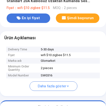
Standart 20A Kablosuz Uzaktan Kumanda Ses
Zamanlayıcı Google Ev Alexa
Fiyat：wifi $10 zigbee $11.5
MOQ：2 pieces
En iyi fiyat
Şimdi başvurun
Ürün Açıklaması
Delivery Time
5-30 days
Fiyat
wifi $10 zigbee $11.5
Marka adı
Glomarket
Minimum Order
2 pieces
Quantity
Model Number
SW0316
Daha fazla göster