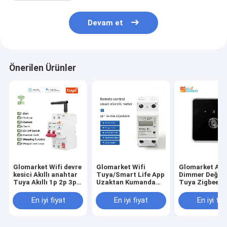
Devam et
Önerilen Ürünler
Glomarket Wifi devre
Glomarket Wifi
Glomarket Akıl
kesici Akıllı anahtar
Tuya/Smart Life App
Dimmer Değişti
Tuya Akıllı 1p 2p 3p
Uzaktan Kumanda
Tuya Zigbee S
4p Akıllı Ev Sistemi
Akıllı Devre
Kontrolü Düğ
Elektrikli devre 4P
Koruyucusu Relay
Dimming Dijita
En iyi fiyat
En iyi fiyat
En iyi fiy
MCB Akıllı kesici
Cihaz Kapatıcı Enerji
Ekranla Parlak
Meter
Düzenle