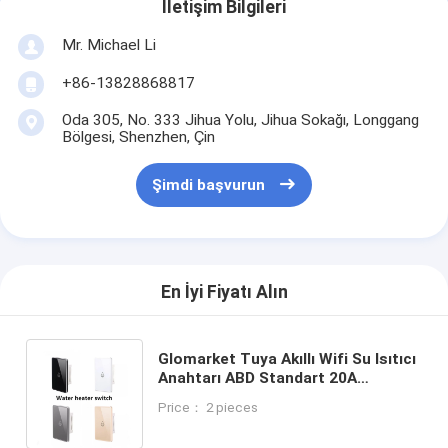
İletişim Bilgileri
Mr. Michael Li
+86-13828868817
Oda 305, No. 333 Jihua Yolu, Jihua Sokağı, Longgang
Bölgesi, Shenzhen, Çin
Şimdi başvurun
En İyi Fiyatı Alın
Glomarket Tuya Akıllı Wifi Su Isıtıcı
Anahtarı ABD Standart 20A
Kablosuz Uzaktan Kumanda Ses
Price： 2 pieces
Zamanlayıcı Google Ev Alexa